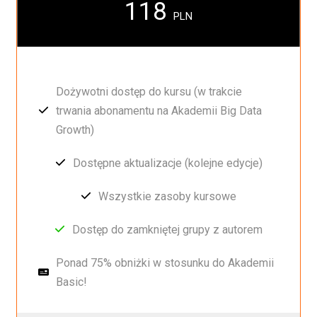
118
PLN
Dożywotni dostęp do kursu (w trakcie
trwania abonamentu na Akademii Big Data
Growth)
Dostępne aktualizacje (kolejne edycje)
Wszystkie zasoby kursowe
Dostęp do zamkniętej grupy z autorem
Ponad 75% obniżki w stosunku do Akademii
Basic!