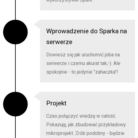
Wprowadzenie do Sparka na
serwerze
Dowiesz się jak uruchomić joba na
serwerze i czemu akurat tak;-). Ale
spokojnie - to jedynie "zahaczka"!
Projekt
Czas połączyć wiedzę w całość.
Pokazuję, jak zbudować przykładowy
mikroprojekt. Zrób podobny - będzie