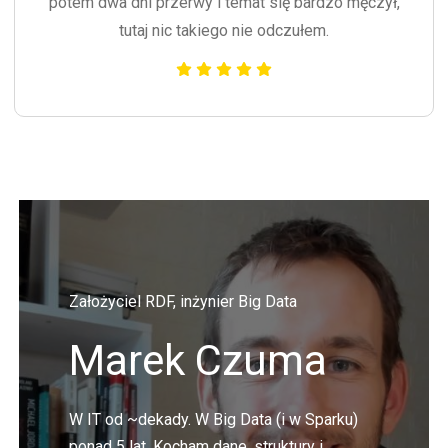
potem dwa dni przerwy i temat się bardzo męczył,
tutaj nic takiego nie odczułem.
Założyciel RDF, inżynier Big Data
Marek Czuma
W IT od ~dekady. W Big Data (i w Sparku)
ponad 5 lat. Kocham dane, struktury i