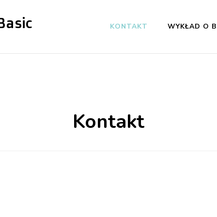
Basic
KONTAKT
WYKŁAD O B
Kontakt