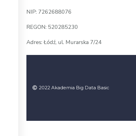
NIP: 7262688076
REGON: 520285230
Adres: Łódź, ul. Murarska 7/24
2022 Akademia Big Data Basic