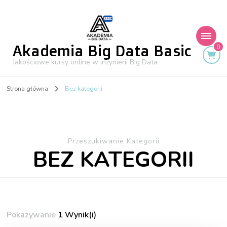
Akademia Big Data Basic
0
Jakościowe kursy online w inżynierii Big Data
Strona główna
Bez kategorii
Przeszukiwanie Kategorii
BEZ KATEGORII
Pokazywanie
1 Wynik(i)