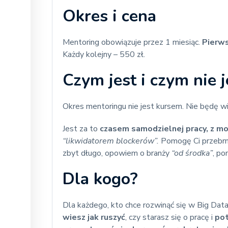
Okres i cena
Mentoring obowiązuje przez 1 miesiąc.
Pierws
Każdy kolejny – 550 zł.
Czym jest i czym nie j
Okres mentoringu nie jest kursem. Nie będę wi
Jest za to
czasem samodzielnej pracy, z m
“likwidatorem blockerów”.
Pomogę Ci przebrn
zbyt długo, opowiem o branży
“od środka”
, po
Dla kogo?
Dla każdego, kto chce rozwinąć się w Big Data
wiesz jak ruszyć
, czy starasz się o pracę i
pot