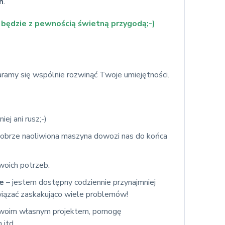
h
.
 będzie z pewnością świetną przygodą;-)
ramy się wspólnie rozwinąć Twoje umiejętności.
iej ani rusz;-)
dobrze naoliwiona maszyna dowozi nas do końca
oich potrzeb.
e
– jestem dostępny codziennie przynajmniej
wiązać zaskakująco wiele problemów!
 swoim własnym projektem, pomogę
 itd.