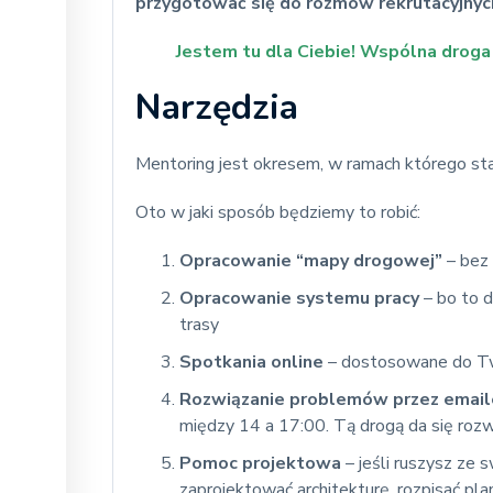
przygotować się do rozmów rekrutacyjnyc
Jestem tu dla Ciebie! Wspólna droga
Narzędzia
Mentoring jest okresem, w ramach którego sta
Oto w jaki sposób będziemy to robić:
Opracowanie “mapy drogowej”
– bez n
Opracowanie systemu pracy
– bo to 
trasy
Spotkania online
– dostosowane do Tw
Rozwiązanie problemów przez email
między 14 a 17:00. Tą drogą da się roz
Pomoc projektowa
– jeśli ruszysz ze
zaprojektować architekturę, rozpisać plan