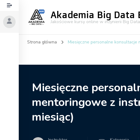
Akademia Big Data 
Jakościowe kursy online w inżynierii Big Data
Strona główna
Miesięczne personalne konsultacje 
Miesięczne personal
mentoringowe z inst
miesiąc)
Instruktor
Kategoria