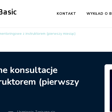
Basic
KONTAKT
WYKŁAD O B
mentoringowe z instruktorem (pierwszy miesiąc)
ne konsultacje
ruktorem (pierwszy
Uczniowie
Zapisano się