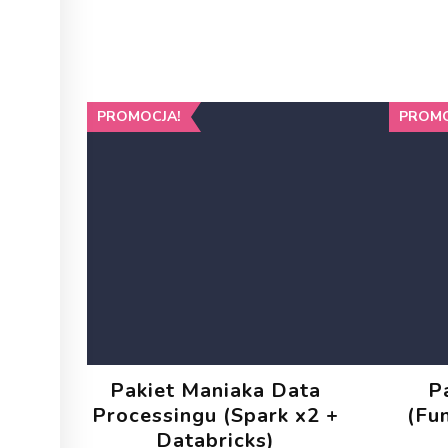
PROMOCJA!
PROMO
Pakiet Maniaka Data
P
Processingu (Spark x2 +
(Fu
Databricks)