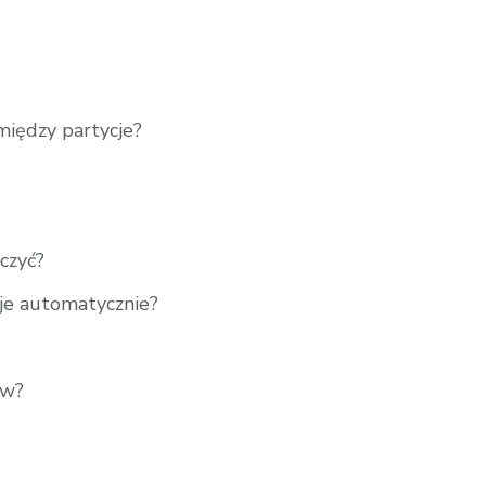
między partycje?
czyć?
uje automatycznie?
ów?