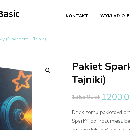
Basic
KONTAKT
WYKŁAD O B
wy (Fundament + Tajniki)
Pakiet Spa
Tajniki)
1200,
1355,00
zł
Dzięki temu pakietowi prz
Spark?” do “rozumiesz beb
zmianę dokonać, by zaoszc