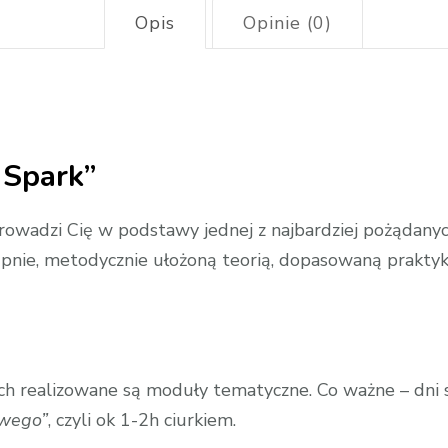
Opis
Opinie (0)
 Spark”
wadzi Cię w podstawy jednej z najbardziej pożądanych
tępnie, metodycznie ułożoną teorią, dopasowaną prakty
ych realizowane są moduły tematyczne. Co ważne – dni są
owego”
, czyli ok 1-2h ciurkiem.