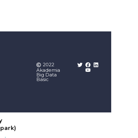
2022
Akademia
Big Data
Basic
y
Spark)