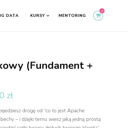
0
IG DATA
KURSY
MENTORING
rkowy (Fundament +
00
zł
ejedziesz drogę od “co to jest Apache
echy – i dzięki temu wiesz jaką jedną prostą
zędzić setki tysięcy złotych twojego klienta”.