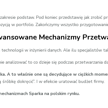
esie podstaw. Pod koniec przedstawię jak zrobić pros
pozycją w portfolio. Zakończymy wszystko przygotowan
aawansowane Mechanizmy Przetw
 technologii w inżynierii danych. Ale ilu specjalistów
mie analizować to co dzieje się podczas przetwarzania d
tka. A to właśnie one są decydujące w ciężkich mome
rą śróbkę dokręcić”. I w efekcie uratować budżet firmy.
mechanizmach Sparka na polskim rynku.