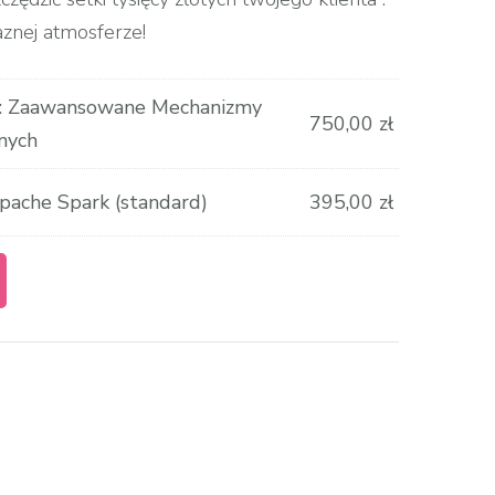
aznej atmosferze!
ka: Zaawansowane Mechanizmy
750,00
zł
nych
ache Spark (standard)
395,00
zł