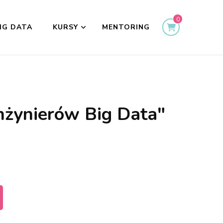
0
IG DATA
KURSY
MENTORING
inżynierów Big Data"