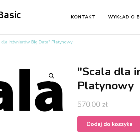
Basic
KONTAKT
WYKŁAD O B
 dla inżynierów Big Data" Platynowy
"Scala dla 
Platynowy
570,00
zł
Dodaj do koszyka